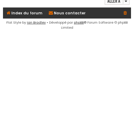
Aller à
e
r
Index du forum
Nous contacter
Flat Style by
Ian Bradley
• Développé par
phpBB
® Forum Software © phpBB
Limited