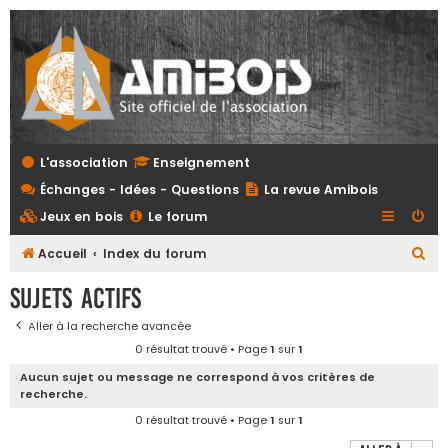
L'association
Enseignement
Échanges - Idées - Questions
La revue Amibois
Jeux en bois
Le forum
R
Accueil
Index du forum
e
Sujets actifs
c
Aller à la recherche avancée
h
0 résultat trouvé • Page
1
sur
1
e
Aucun sujet ou message ne correspond à vos critères de
r
recherche.
c
0 résultat trouvé • Page
1
sur
1
h