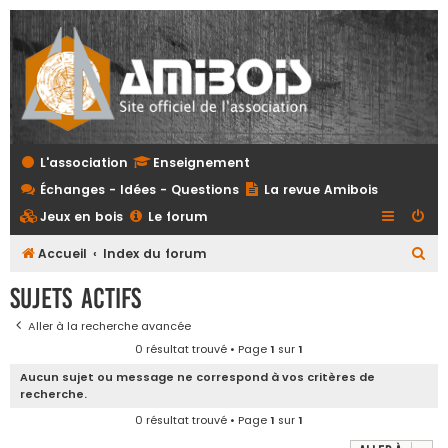
L'association
Enseignement
Échanges - Idées - Questions
La revue Amibois
Jeux en bois
Le forum
R
Accueil
Index du forum
e
Sujets actifs
c
Aller à la recherche avancée
h
0 résultat trouvé • Page
1
sur
1
e
Aucun sujet ou message ne correspond à vos critères de
r
recherche.
c
0 résultat trouvé • Page
1
sur
1
h