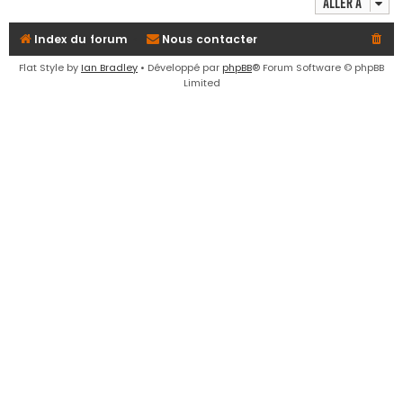
Aller à
e
r
Index du forum
Nous contacter
Flat Style by
Ian Bradley
• Développé par
phpBB
® Forum Software © phpBB
Limited