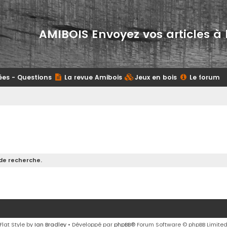
AMIBOIS Envoyez vos articles à 
ées - Questions
La revue Amibois
Jeux en bois
Le forum
de recherche.
Flat Style by
Ian Bradley
• Développé par
phpBB
® Forum Software © phpBB Limite