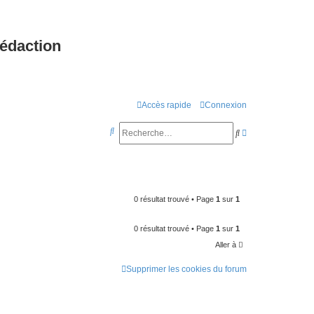
rédaction
Accès rapide
Connexion
R
R
R
e
e
e
c
c
c
h
h
h
0 résultat trouvé • Page
1
sur
1
e
e
e
r
r
r
0 résultat trouvé • Page
1
sur
1
c
c
c
Aller à
h
h
h
Supprimer les cookies du forum
e
e
e
r
r
a