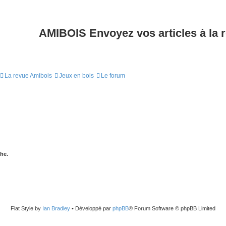
AMIBOIS Envoyez vos articles à la 
La revue Amibois
Jeux en bois
Le forum
he.
Flat Style by
Ian Bradley
• Développé par
phpBB
® Forum Software © phpBB Limited