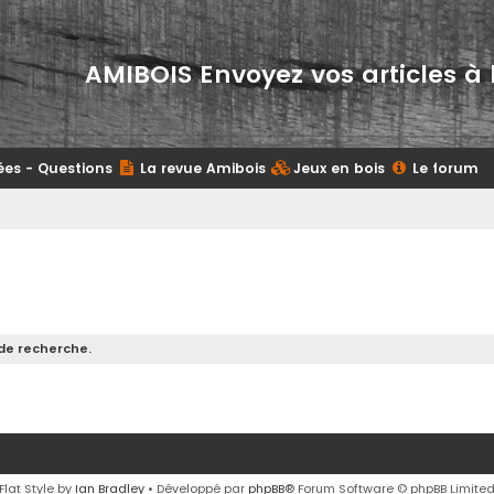
AMIBOIS Envoyez vos articles à 
ées - Questions
La revue Amibois
Jeux en bois
Le forum
de recherche.
Flat Style by
Ian Bradley
• Développé par
phpBB
® Forum Software © phpBB Limite