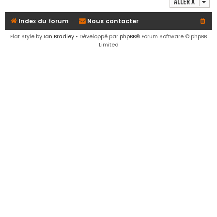
Aller à
e
r
Index du forum
Nous contacter
Flat Style by
Ian Bradley
• Développé par
phpBB
® Forum Software © phpBB
Limited