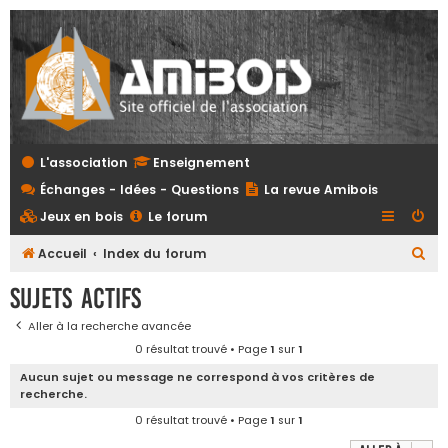
L'association
Enseignement
Échanges - Idées - Questions
La revue Amibois
Jeux en bois
Le forum
R
Accueil
Index du forum
e
Sujets actifs
c
Aller à la recherche avancée
h
0 résultat trouvé • Page
1
sur
1
e
Aucun sujet ou message ne correspond à vos critères de
r
recherche.
c
0 résultat trouvé • Page
1
sur
1
h