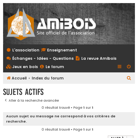
L'association
Enseignement
Échanges - Idées - Questions
La revue Amibois
Jeux en bois
Le forum
R
Accueil
Index du forum
e
Sujets actifs
c
Aller à la recherche avancée
h
0 résultat trouvé • Page
1
sur
1
e
Aucun sujet ou message ne correspond à vos critères de
r
recherche.
c
0 résultat trouvé • Page
1
sur
1
h