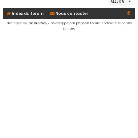
Aller à
e
r
Index du forum
Nous contacter
Flat Style by
Ian Bradley
• Développé par
phpBB
® Forum Software © phpBB
Limited