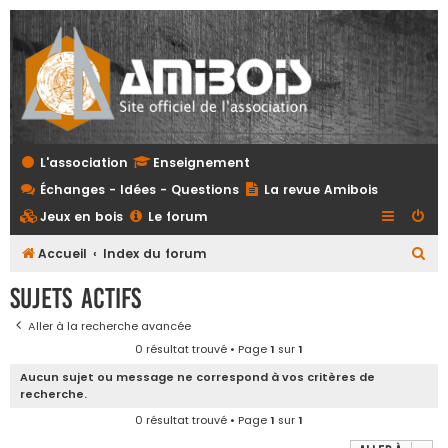
L'association
Enseignement
Échanges - Idées - Questions
La revue Amibois
Jeux en bois
Le forum
R
Accueil
Index du forum
e
Sujets actifs
c
Aller à la recherche avancée
h
0 résultat trouvé • Page
1
sur
1
e
Aucun sujet ou message ne correspond à vos critères de
r
recherche.
c
0 résultat trouvé • Page
1
sur
1
h