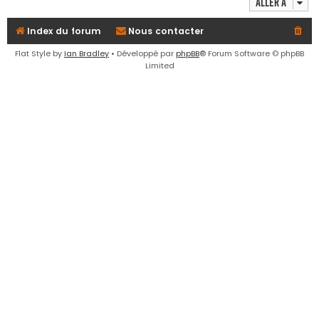
Aller à
e
r
Index du forum
Nous contacter
Flat Style by
Ian Bradley
• Développé par
phpBB
® Forum Software © phpBB
Limited