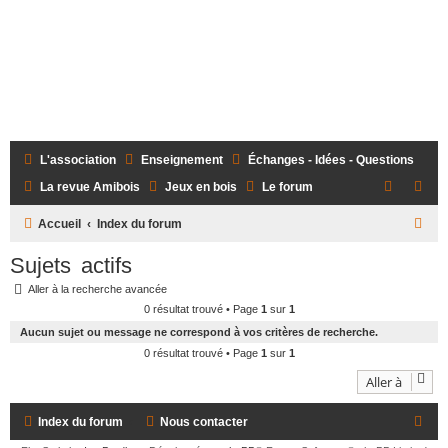
L'association
Enseignement
Échanges - Idées - Questions
La revue Amibois
Jeux en bois
Le forum
R
Accueil
Index du forum
e
Sujets actifs
c
Aller à la recherche avancée
h
0 résultat trouvé • Page
1
sur
1
e
Aucun sujet ou message ne correspond à vos critères de recherche.
r
0 résultat trouvé • Page
1
sur
1
c
Aller à
h
Index du forum
Nous contacter
e