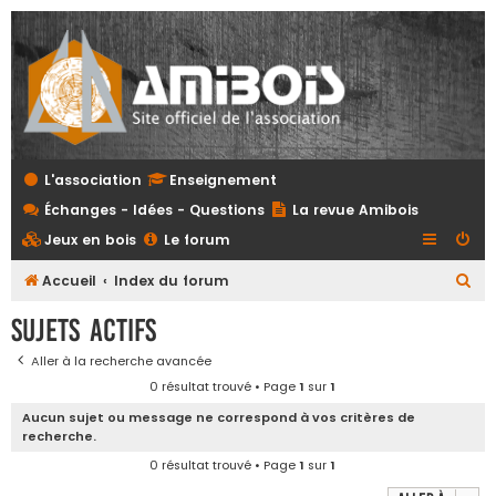
L'association
Enseignement
Échanges - Idées - Questions
La revue Amibois
Jeux en bois
Le forum
R
Accueil
Index du forum
e
Sujets actifs
c
Aller à la recherche avancée
h
0 résultat trouvé • Page
1
sur
1
e
Aucun sujet ou message ne correspond à vos critères de
r
recherche.
c
0 résultat trouvé • Page
1
sur
1
h