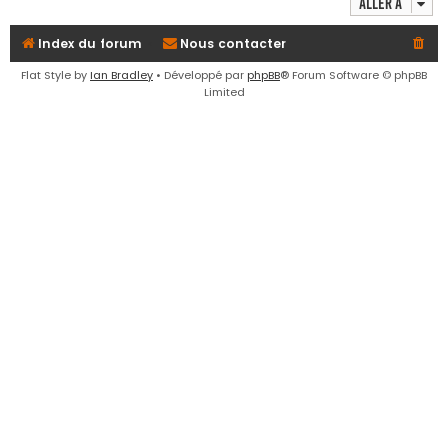
Aller à
e
r
Index du forum
Nous contacter
Flat Style by
Ian Bradley
• Développé par
phpBB
® Forum Software © phpBB
Limited