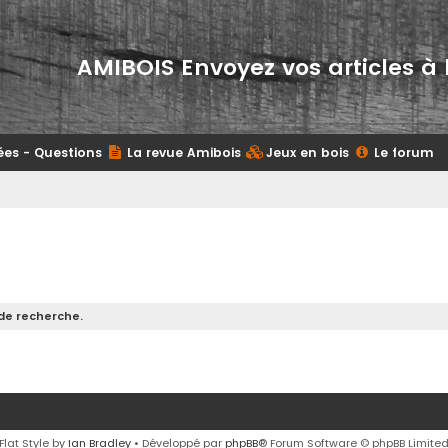
AMIBOIS Envoyez vos articles à 
ées - Questions
La revue Amibois
Jeux en bois
Le forum
de recherche.
Flat Style by
Ian Bradley
• Développé par
phpBB
® Forum Software © phpBB Limite