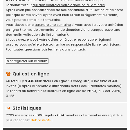
ATTENTION
: Cette demande est validée manuellement par
g
l’administrateur
qui doit contrôler votre adhésion à l’amicale.
e
Après avoir pris connaissance de nos conditions d’utilisation et de notre
d
politique de vie privée, après avoir bien lu tout le règlement du forum,
'
vous pourrez remplir le formulaire.
i
Vous devez donc
attendre une semaine
si vous avez fait votre adhésion
d
en ligne ( temps de transmission de données via la banque, ouverture
é
des mails, validation de l’information).
e
Si vous avez envoyé votre adhésion à votre responsable régional,
s
assurez vous qu’elle a été transmise au responsable fichier adhésions.
,
Pour toutes questions voir les liens dans contacts
a
n
S’enregistrer sur le forum
n
o
Qui est en ligne
n
c
Au total il y a
436
utilisateurs en ligne : 0 enregistré, 0 invisible et 436
e
invités (d’après le nombre d’utilisateurs actifs ces 5 dernières minutes)
s
Le record du nombre d’utilisateurs en ligne est de
2660
, le 17 oct. 2025,
.
01:28
.
.
Statistiques
2202
messages •
1006
sujets •
664
membres • Le membre enregistré le
plus récent est
NebraskaBill
.