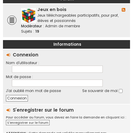
a
o
b
n
f
Jeux en bois
o
F
d
f
r
l
Jeux téléchargeables participatifs, pour prof,
e
i
a
u
élèves et passionnés
s
c
t
x
Modérateur :
Admin de membre
,
i
i
-
Sujets :
19
v
e
f
J
i
l
e
e
Informations
l
u
d
e
x
Connexion
e
s
e
s
Nom d’utilisateur :
n
r
b
é
o
g
Mot de passe :
i
i
s
o
J’ai oublié mon mot de passe
Se souvenir de moi
n
s
,
é
S’enregistrer sur le forum
c
Pour accéder au forum, vous devez en faire la demande en cliquant ici :
h
S'enregistrer sur le forum
a
n