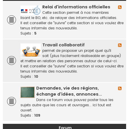
Relai d'informations officielles
F
l
Cette section permet à nos membres
u
lisant le BO, etc. de relayer des informations officielles.
x
Il est conseiller de "suivre" cette section si vous voulez être
-
tenus informés des nouveautés.
R
Sujets :
5
e
l
Travail collaboratif
F
a
l
permet de proposer un projet quel qu'il
i
u
soit (plus facilement réaliseable en groupe)
d
x
et mettre en relation des personnes autour de celui-ci.
'
-
Il est conseiller de "suivre" cette section si vous voulez être
i
T
tenus informés des nouveautés.
n
r
Sujets :
10
f
a
o
v
Demandes, vie des régions,
F
r
a
l
échange d'idées, annonces...
m
i
u
Dans ce forum vous pouvez poster tous les
a
l
x
sujets autre que les cours et ouvrages... ici tout est
t
c
-
ouvert.
i
o
D
Sujets :
109
o
l
e
n
l
m
s
Forum
a