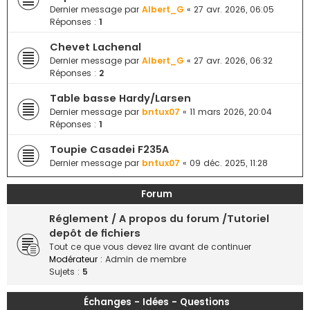
e
Dernier message par
Albert_G
«
27 avr. 2026, 06:05
Réponses :
1
r
Chevet Lachenal
Dernier message par
Albert_G
«
27 avr. 2026, 06:32
Réponses :
2
Table basse Hardy/Larsen
Dernier message par
bntux07
«
11 mars 2026, 20:04
Réponses :
1
Toupie Casadei F235A
Dernier message par
bntux07
«
09 déc. 2025, 11:28
Forum
Réglement / A propos du forum /Tutoriel
depôt de fichiers
Tout ce que vous devez lire avant de continuer
Modérateur :
Admin de membre
Sujets :
5
Échanges - Idées - Questions