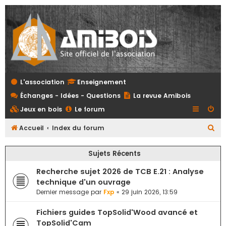
L'association
Enseignement
Échanges - Idées - Questions
La revue Amibois
Jeux en bois
Le forum
R
Accueil
Index du forum
e
Sujets Récents
c
h
Recherche sujet 2026 de TCB E.21 : Analyse
e
technique d'un ouvrage
Dernier message par
Fxp
«
29 juin 2026, 13:59
r
c
Fichiers guides TopSolid'Wood avancé et
h
TopSolid'Cam