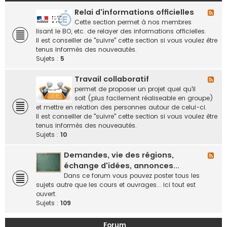
Relai d'informations officielles
F
l
Cette section permet à nos membres
u
lisant le BO, etc. de relayer des informations officielles.
x
Il est conseiller de "suivre" cette section si vous voulez être
-
tenus informés des nouveautés.
R
Sujets :
5
e
l
Travail collaboratif
F
a
l
permet de proposer un projet quel qu'il
i
u
soit (plus facilement réaliseable en groupe)
d
x
et mettre en relation des personnes autour de celui-ci.
'
-
Il est conseiller de "suivre" cette section si vous voulez être
i
T
tenus informés des nouveautés.
n
r
Sujets :
10
f
a
o
v
Demandes, vie des régions,
F
r
a
l
échange d'idées, annonces...
m
i
u
Dans ce forum vous pouvez poster tous les
a
l
x
sujets autre que les cours et ouvrages... ici tout est
t
c
-
ouvert.
i
o
D
Sujets :
109
o
l
e
n
l
m
s
Forum
a