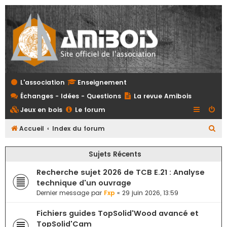
L'association
Enseignement
Échanges - Idées - Questions
La revue Amibois
Jeux en bois
Le forum
R
Accueil
Index du forum
e
Sujets Récents
c
h
Recherche sujet 2026 de TCB E.21 : Analyse
e
technique d'un ouvrage
Dernier message par
Fxp
«
29 juin 2026, 13:59
r
c
Fichiers guides TopSolid'Wood avancé et
h
TopSolid'Cam