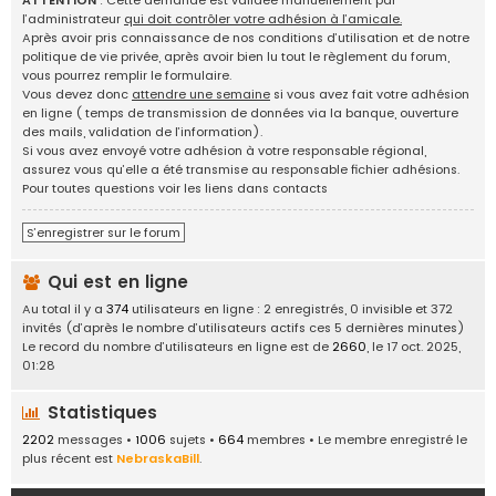
ATTENTION
: Cette demande est validée manuellement par
g
l’administrateur
qui doit contrôler votre adhésion à l’amicale.
e
Après avoir pris connaissance de nos conditions d’utilisation et de notre
d
politique de vie privée, après avoir bien lu tout le règlement du forum,
'
vous pourrez remplir le formulaire.
i
Vous devez donc
attendre une semaine
si vous avez fait votre adhésion
d
en ligne ( temps de transmission de données via la banque, ouverture
é
des mails, validation de l’information).
e
Si vous avez envoyé votre adhésion à votre responsable régional,
s
assurez vous qu’elle a été transmise au responsable fichier adhésions.
,
Pour toutes questions voir les liens dans contacts
a
n
S’enregistrer sur le forum
n
o
Qui est en ligne
n
c
Au total il y a
374
utilisateurs en ligne : 2 enregistrés, 0 invisible et 372
e
invités (d’après le nombre d’utilisateurs actifs ces 5 dernières minutes)
s
Le record du nombre d’utilisateurs en ligne est de
2660
, le 17 oct. 2025,
.
01:28
.
.
Statistiques
2202
messages •
1006
sujets •
664
membres • Le membre enregistré le
plus récent est
NebraskaBill
.