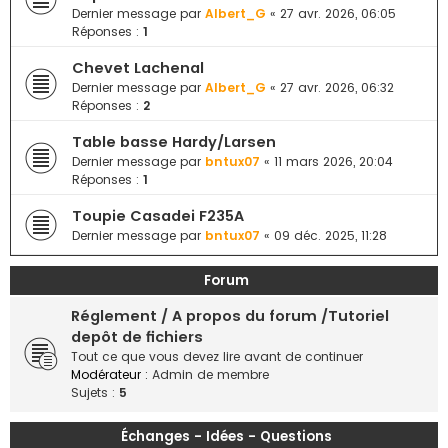
e
Dernier message par
Albert_G
«
27 avr. 2026, 06:05
Réponses :
1
r
Chevet Lachenal
Dernier message par
Albert_G
«
27 avr. 2026, 06:32
Réponses :
2
Table basse Hardy/Larsen
Dernier message par
bntux07
«
11 mars 2026, 20:04
Réponses :
1
Toupie Casadei F235A
Dernier message par
bntux07
«
09 déc. 2025, 11:28
Forum
Réglement / A propos du forum /Tutoriel
depôt de fichiers
Tout ce que vous devez lire avant de continuer
Modérateur :
Admin de membre
Sujets :
5
Échanges - Idées - Questions