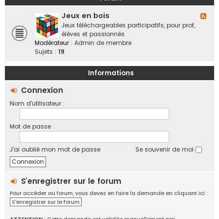
a
o
b
n
f
Jeux en bois
o
F
d
f
r
l
Jeux téléchargeables participatifs, pour prof,
e
i
a
u
élèves et passionnés
s
c
t
x
Modérateur :
Admin de membre
,
i
i
-
Sujets :
19
v
e
f
J
i
l
e
e
Informations
l
u
d
e
x
Connexion
e
s
e
s
Nom d’utilisateur :
n
r
b
é
o
g
Mot de passe :
i
i
s
o
J’ai oublié mon mot de passe
Se souvenir de moi
n
s
,
é
S’enregistrer sur le forum
c
Pour accéder au forum, vous devez en faire la demande en cliquant ici :
h
S'enregistrer sur le forum
a
n