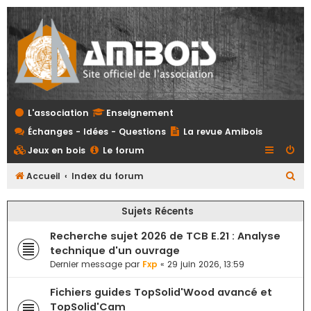
L'association
Enseignement
Échanges - Idées - Questions
La revue Amibois
Jeux en bois
Le forum
R
Accueil
Index du forum
e
Sujets Récents
c
h
Recherche sujet 2026 de TCB E.21 : Analyse
e
technique d'un ouvrage
Dernier message par
Fxp
«
29 juin 2026, 13:59
r
c
Fichiers guides TopSolid'Wood avancé et
h
TopSolid'Cam