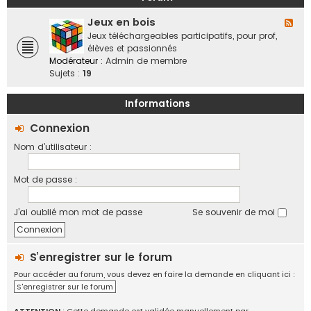
a
o
b
n
f
Jeux en bois
o
F
d
f
r
l
Jeux téléchargeables participatifs, pour prof,
e
i
a
u
élèves et passionnés
s
c
t
x
Modérateur :
Admin de membre
,
i
i
-
Sujets :
19
v
e
f
J
i
l
e
e
Informations
l
u
d
e
x
Connexion
e
s
e
s
Nom d’utilisateur :
n
r
b
é
o
g
Mot de passe :
i
i
s
o
J’ai oublié mon mot de passe
Se souvenir de moi
n
s
,
é
S’enregistrer sur le forum
c
Pour accéder au forum, vous devez en faire la demande en cliquant ici :
h
S'enregistrer sur le forum
a
n