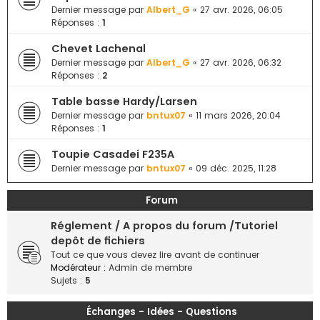
e
Dernier message par
Albert_G
«
27 avr. 2026, 06:05
Réponses :
1
r
Chevet Lachenal
Dernier message par
Albert_G
«
27 avr. 2026, 06:32
Réponses :
2
Table basse Hardy/Larsen
Dernier message par
bntux07
«
11 mars 2026, 20:04
Réponses :
1
Toupie Casadei F235A
Dernier message par
bntux07
«
09 déc. 2025, 11:28
Forum
Réglement / A propos du forum /Tutoriel
depôt de fichiers
Tout ce que vous devez lire avant de continuer
Modérateur :
Admin de membre
Sujets :
5
Échanges - Idées - Questions