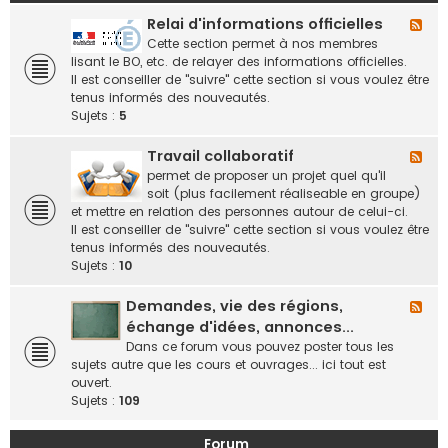
Relai d'informations officielles
F
l
Cette section permet à nos membres
u
lisant le BO, etc. de relayer des informations officielles.
x
Il est conseiller de "suivre" cette section si vous voulez être
-
tenus informés des nouveautés.
R
Sujets :
5
e
l
Travail collaboratif
F
a
l
permet de proposer un projet quel qu'il
i
u
soit (plus facilement réaliseable en groupe)
d
x
et mettre en relation des personnes autour de celui-ci.
'
-
Il est conseiller de "suivre" cette section si vous voulez être
i
T
tenus informés des nouveautés.
n
r
Sujets :
10
f
a
o
v
Demandes, vie des régions,
F
r
a
l
échange d'idées, annonces...
m
i
u
Dans ce forum vous pouvez poster tous les
a
l
x
sujets autre que les cours et ouvrages... ici tout est
t
c
-
ouvert.
i
o
D
Sujets :
109
o
l
e
n
l
m
s
Forum
a