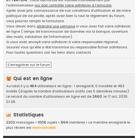
ATTENTION
: Cette demande est validée manuellement par
g
l’administrateur
qui doit contrôler votre adhésion à l’amicale.
e
Après avoir pris connaissance de nos conditions d’utilisation et de notre
d
politique de vie privée, après avoir bien lu tout le règlement du forum,
'
vous pourrez remplir le formulaire.
i
Vous devez donc
attendre une semaine
si vous avez fait votre adhésion
d
en ligne ( temps de transmission de données via la banque, ouverture
é
des mails, validation de l’information).
e
Si vous avez envoyé votre adhésion à votre responsable régional,
s
assurez vous qu’elle a été transmise au responsable fichier adhésions.
,
Pour toutes questions voir les liens dans contacts
a
n
S’enregistrer sur le forum
n
o
Qui est en ligne
n
c
Au total il y a
484
utilisateurs en ligne : 1 enregistré, 0 invisible et 483
e
invités (d’après le nombre d’utilisateurs actifs ces 5 dernières minutes)
s
Le record du nombre d’utilisateurs en ligne est de
2660
, le 17 oct. 2025,
.
01:28
.
.
Statistiques
2202
messages •
1006
sujets •
664
membres • Le membre enregistré le
plus récent est
NebraskaBill
.