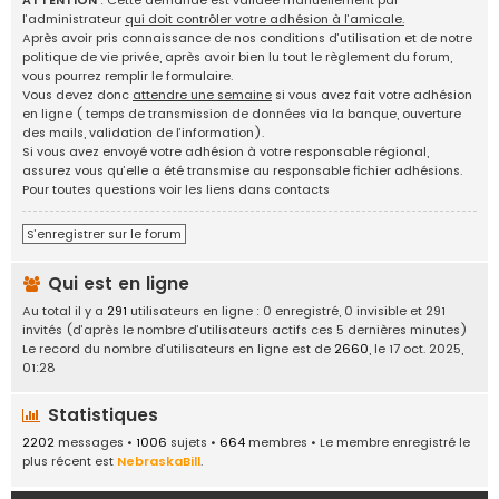
ATTENTION
: Cette demande est validée manuellement par
g
l’administrateur
qui doit contrôler votre adhésion à l’amicale.
e
Après avoir pris connaissance de nos conditions d’utilisation et de notre
d
politique de vie privée, après avoir bien lu tout le règlement du forum,
'
vous pourrez remplir le formulaire.
i
Vous devez donc
attendre une semaine
si vous avez fait votre adhésion
d
en ligne ( temps de transmission de données via la banque, ouverture
é
des mails, validation de l’information).
e
Si vous avez envoyé votre adhésion à votre responsable régional,
s
assurez vous qu’elle a été transmise au responsable fichier adhésions.
,
Pour toutes questions voir les liens dans contacts
a
n
S’enregistrer sur le forum
n
o
Qui est en ligne
n
c
Au total il y a
291
utilisateurs en ligne : 0 enregistré, 0 invisible et 291
e
invités (d’après le nombre d’utilisateurs actifs ces 5 dernières minutes)
s
Le record du nombre d’utilisateurs en ligne est de
2660
, le 17 oct. 2025,
.
01:28
.
.
Statistiques
2202
messages •
1006
sujets •
664
membres • Le membre enregistré le
plus récent est
NebraskaBill
.