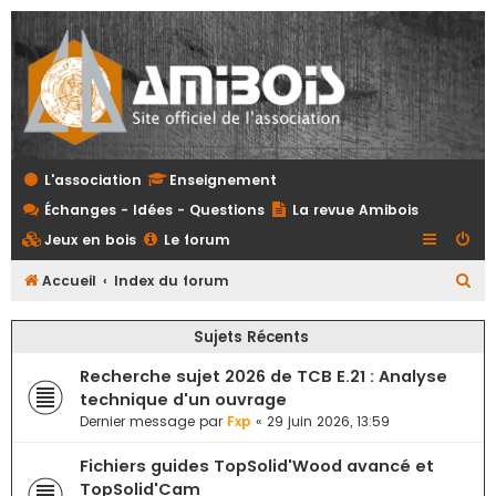
L'association
Enseignement
Échanges - Idées - Questions
La revue Amibois
Jeux en bois
Le forum
R
Accueil
Index du forum
e
Sujets Récents
c
h
Recherche sujet 2026 de TCB E.21 : Analyse
e
technique d'un ouvrage
Dernier message par
Fxp
«
29 juin 2026, 13:59
r
c
Fichiers guides TopSolid'Wood avancé et
h
TopSolid'Cam