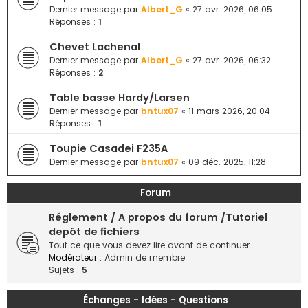
e
Dernier message par
Albert_G
«
27 avr. 2026, 06:05
Réponses :
1
r
Chevet Lachenal
Dernier message par
Albert_G
«
27 avr. 2026, 06:32
Réponses :
2
Table basse Hardy/Larsen
Dernier message par
bntux07
«
11 mars 2026, 20:04
Réponses :
1
Toupie Casadei F235A
Dernier message par
bntux07
«
09 déc. 2025, 11:28
Forum
Réglement / A propos du forum /Tutoriel
depôt de fichiers
Tout ce que vous devez lire avant de continuer
Modérateur :
Admin de membre
Sujets :
5
Échanges - Idées - Questions