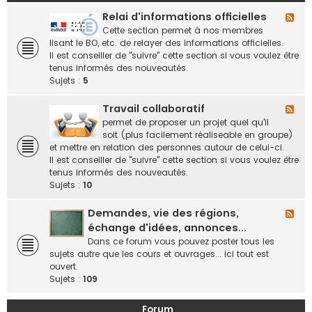
Relai d'informations officielles
F
l
Cette section permet à nos membres
u
lisant le BO, etc. de relayer des informations officielles.
x
Il est conseiller de "suivre" cette section si vous voulez être
-
tenus informés des nouveautés.
R
Sujets :
5
e
l
Travail collaboratif
F
a
l
permet de proposer un projet quel qu'il
i
u
soit (plus facilement réaliseable en groupe)
d
x
et mettre en relation des personnes autour de celui-ci.
'
-
Il est conseiller de "suivre" cette section si vous voulez être
i
T
tenus informés des nouveautés.
n
r
Sujets :
10
f
a
o
v
Demandes, vie des régions,
F
r
a
l
échange d'idées, annonces...
m
i
u
Dans ce forum vous pouvez poster tous les
a
l
x
sujets autre que les cours et ouvrages... ici tout est
t
c
-
ouvert.
i
o
D
Sujets :
109
o
l
e
n
l
m
s
Forum
a