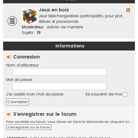
a
o
b
n
f
Jeux en bois
o
F
d
f
r
l
Jeux téléchargeables participatifs, pour prof,
e
i
a
u
élèves et passionnés
s
c
t
x
Modérateur :
Admin de membre
,
i
i
-
Sujets :
19
v
e
f
J
i
l
e
e
Informations
l
u
d
e
x
Connexion
e
s
e
s
Nom d’utilisateur :
n
r
b
é
o
g
Mot de passe :
i
i
s
o
J’ai oublié mon mot de passe
Se souvenir de moi
n
s
,
é
S’enregistrer sur le forum
c
Pour accéder au forum, vous devez en faire la demande en cliquant ici :
h
S'enregistrer sur le forum
a
n