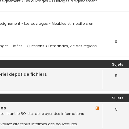
seignement
»
Les ouvrages
»
Ouvrages d'agencement
1
seignement
»
Les ouvrages
»
Meubles et mobiliers en
0
nges - Idées - Questions
»
Demandes, vie des régions,
Sujets
iel depôt de fichiers
5
r
Sujets
les
F
5
l
 lisant le BO, etc. de relayer des informations
u
x
ous voulez être tenus informés des nouveautés.
-