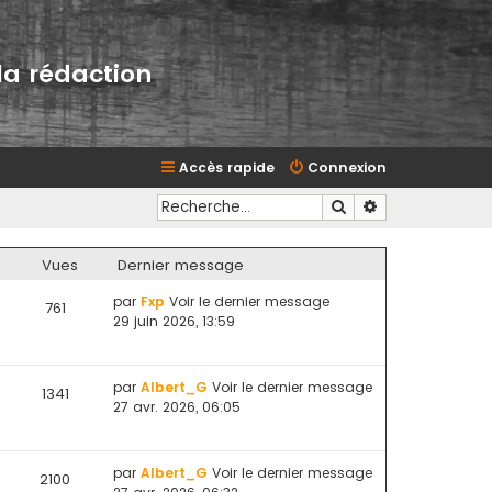
la rédaction
Accès rapide
Connexion
Rechercher
Recherche avan
Vues
Dernier message
par
Fxp
Voir le dernier message
761
29 juin 2026, 13:59
par
Albert_G
Voir le dernier message
1341
27 avr. 2026, 06:05
par
Albert_G
Voir le dernier message
2100