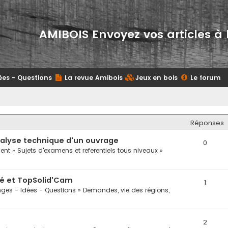
AMIBOIS Envoyez vos articles à 
ées - Questions
La revue Amibois
Jeux en bois
Le forum
Réponses
nalyse technique d'un ouvrage
0
ent
»
Sujets d'examens et referentiels tous niveaux
»
cé et TopSolid'Cam
1
ges - Idées - Questions
»
Demandes, vie des régions,
2