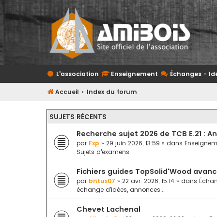
L'association
Enseignement
Échanges - Id
Accueil
Index du forum
SUJETS RÉCENTS
Recherche sujet 2026 de TCB E.21 : A
par
Fxp
» 29 juin 2026, 13:59 » dans
Enseignem
Sujets d'examens
Fichiers guides TopSolid'Wood avan
par
bntux07
» 22 avr. 2026, 15:14 » dans
Échan
échange d'idées, annonces...
Chevet Lachenal