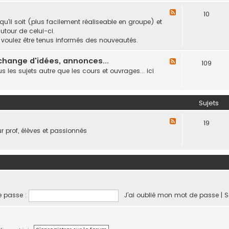
R
F
10
e
l
u'il soit (plus facilement réaliseable en groupe) et
l
u
utour de celui-ci.
a
x
ous voulez être tenus informés des nouveautés.
i
-
d
T
change d'idées, annonces...
F
109
'
r
l
les sujets autre que les cours et ouvrages... ici
i
a
u
n
v
x
f
a
-
o
Sujets
i
D
r
l
e
m
F
c
19
m
a
l
ur prof, élèves et passionnés
o
a
t
u
l
n
i
x
l
d
o
-
a
e
n
J
b
s
s
e
o
,
o
u
r
v
f
x
 passe :
J’ai oublié mon mot de passe
|
S
a
i
f
e
t
e
i
n
i
d
c
b
f
e