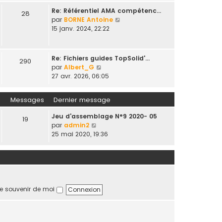
i
l
Re: Référentiel AMA compétenc…
e
28
e
V
par
BORNE Antoine
r
d
o
15 janv. 2024, 22:22
m
e
i
e
r
r
s
n
l
s
Re: Fichiers guides TopSolid'…
290
i
e
a
V
par
Albert_G
e
d
g
o
27 avr. 2026, 06:05
r
e
e
i
m
r
r
e
Messages
Dernier message
n
l
s
i
e
s
Jeu d'assemblage N°9 2020- 05
e
19
d
a
V
par
admin2
r
e
g
o
25 mai 2020, 19:36
m
r
e
i
e
n
r
s
i
l
s
e
e
a
r
d
g
m
e
e
e souvenir de moi
e
r
s
n
s
i
a