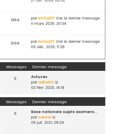
27 avr. 2026, 06:32
par
bntux07
Voir le dernier message
1964
11 mars 2026, 20:04
par
bntux07
Voir le dernier message
6194
09 déc. 2025, 11:28
Messages
Dernier message
Astuces
5
V
par
admin2
o
02 févr. 2020, 14:19
i
r
Messages
Dernier message
l
e
Base nationale sujets examens…
9
d
V
par
cemoi
e
o
05 juil. 2021, 08:24
r
i
n
r