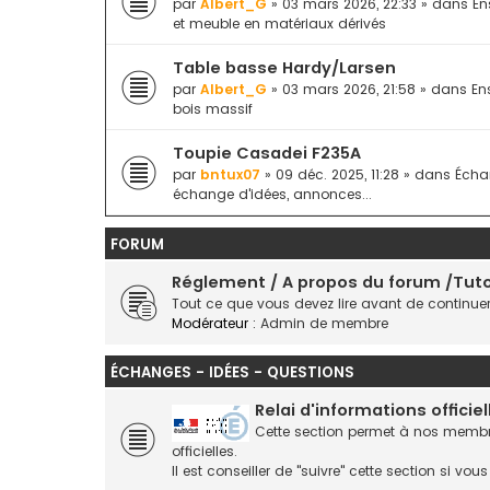
par
Albert_G
» 03 mars 2026, 22:33 » dans
En
et meuble en matériaux dérivés
Table basse Hardy/Larsen
par
Albert_G
» 03 mars 2026, 21:58 » dans
En
bois massif
Toupie Casadei F235A
par
bntux07
» 09 déc. 2025, 11:28 » dans
Écha
échange d'idées, annonces...
FORUM
Réglement / A propos du forum /Tutor
Tout ce que vous devez lire avant de continue
Modérateur :
Admin de membre
ÉCHANGES - IDÉES - QUESTIONS
Relai d'informations officiel
Cette section permet à nos membres
officielles.
Il est conseiller de "suivre" cette section si v