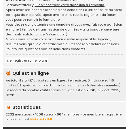
ATTENTION
: Cette demande est validée manuellement par
g
l’administrateur
qui doit contrôler votre adhésion à l’amicale.
e
Après avoir pris connaissance de nos conditions d’utilisation et de notre
d
politique de vie privée, après avoir bien lu tout le règlement du forum,
'
vous pourrez remplir le formulaire.
i
Vous devez donc
attendre une semaine
si vous avez fait votre adhésion
d
en ligne ( temps de transmission de données via la banque, ouverture
é
des mails, validation de l’information).
e
Si vous avez envoyé votre adhésion à votre responsable régional,
s
assurez vous qu’elle a été transmise au responsable fichier adhésions.
,
Pour toutes questions voir les liens dans contacts
a
n
S’enregistrer sur le forum
n
o
Qui est en ligne
n
c
Au total il y a
417
utilisateurs en ligne : 1 enregistré, 0 invisible et 416
e
invités (d’après le nombre d’utilisateurs actifs ces 5 dernières minutes)
s
Le record du nombre d’utilisateurs en ligne est de
2660
, le 17 oct. 2025,
.
01:28
.
.
Statistiques
2202
messages •
1006
sujets •
664
membres • Le membre enregistré le
plus récent est
NebraskaBill
.