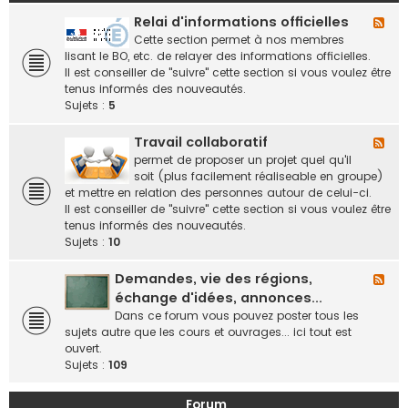
Relai d'informations officielles
F
l
Cette section permet à nos membres
u
lisant le BO, etc. de relayer des informations officielles.
x
Il est conseiller de "suivre" cette section si vous voulez être
-
tenus informés des nouveautés.
R
Sujets :
5
e
l
Travail collaboratif
F
a
l
permet de proposer un projet quel qu'il
i
u
soit (plus facilement réaliseable en groupe)
d
x
et mettre en relation des personnes autour de celui-ci.
'
-
Il est conseiller de "suivre" cette section si vous voulez être
i
T
tenus informés des nouveautés.
n
r
Sujets :
10
f
a
o
v
Demandes, vie des régions,
F
r
a
l
échange d'idées, annonces...
m
i
u
Dans ce forum vous pouvez poster tous les
a
l
x
sujets autre que les cours et ouvrages... ici tout est
t
c
-
ouvert.
i
o
D
Sujets :
109
o
l
e
n
l
m
s
Forum
a