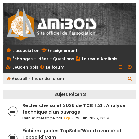
L'association
Enseignement
Échanges - Idées - Questions
La revue Amibois
Jeux en bois
Le forum
R
Accueil
Index du forum
e
Sujets Récents
c
h
Recherche sujet 2026 de TCB E.21 : Analyse
e
technique d'un ouvrage
Dernier message par
Fxp
«
29 juin 2026, 13:59
r
c
Fichiers guides TopSolid'Wood avancé et
h
TopSolid'Cam