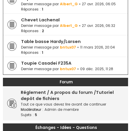
e
Dernier message par
Albert_G
«
27 avr. 2026, 06:05
Réponses :
1
r
Chevet Lachenal
Dernier message par
Albert_G
«
27 avr. 2026, 06:32
Réponses :
2
Table basse Hardy/Larsen
Dernier message par
bntux07
«
11 mars 2026, 20:04
Réponses :
1
Toupie Casadei F235A
Dernier message par
bntux07
«
09 déc. 2025, 11:28
Forum
Réglement / A propos du forum /Tutoriel
depôt de fichiers
Tout ce que vous devez lire avant de continuer
Modérateur :
Admin de membre
Sujets :
5
Échanges - Idées - Questions