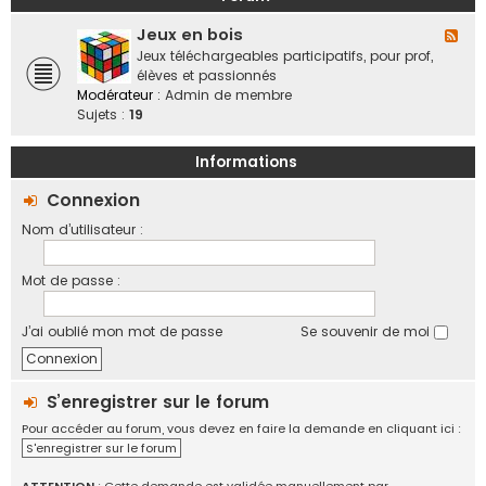
a
o
b
n
f
Jeux en bois
o
F
d
f
r
l
Jeux téléchargeables participatifs, pour prof,
e
i
a
u
élèves et passionnés
s
c
t
x
Modérateur :
Admin de membre
,
i
i
-
Sujets :
19
v
e
f
J
i
l
e
e
Informations
l
u
d
e
x
Connexion
e
s
e
s
Nom d’utilisateur :
n
r
b
é
o
g
Mot de passe :
i
i
s
o
J’ai oublié mon mot de passe
Se souvenir de moi
n
s
,
é
S’enregistrer sur le forum
c
Pour accéder au forum, vous devez en faire la demande en cliquant ici :
h
S'enregistrer sur le forum
a
n