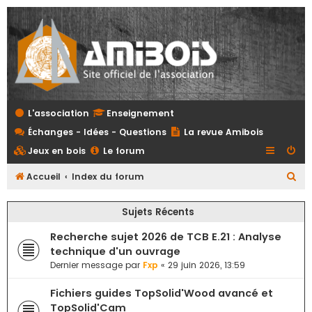
L'association
Enseignement
Échanges - Idées - Questions
La revue Amibois
Jeux en bois
Le forum
R
Accueil
Index du forum
e
Sujets Récents
c
h
Recherche sujet 2026 de TCB E.21 : Analyse
e
technique d'un ouvrage
Dernier message par
Fxp
«
29 juin 2026, 13:59
r
c
Fichiers guides TopSolid'Wood avancé et
h
TopSolid'Cam