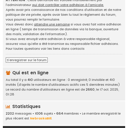
ATTENTION
: Cette demande est validée manuellement par
g
l’administrateur
qui doit contrôler votre adhésion à l’amicale.
e
Après avoir pris connaissance de nos conditions d’utilisation et de notre
d
politique de vie privée, après avoir bien lu tout le règlement du forum,
'
vous pourrez remplir le formulaire.
i
Vous devez donc
attendre une semaine
si vous avez fait votre adhésion
d
en ligne ( temps de transmission de données via la banque, ouverture
é
des mails, validation de l’information).
e
Si vous avez envoyé votre adhésion à votre responsable régional,
s
assurez vous qu’elle a été transmise au responsable fichier adhésions.
,
Pour toutes questions voir les liens dans contacts
a
n
S’enregistrer sur le forum
n
o
Qui est en ligne
n
c
Au total il y a
410
utilisateurs en ligne : 0 enregistré, 0 invisible et 410
e
invités (d’après le nombre d’utilisateurs actifs ces 5 dernières minutes)
s
Le record du nombre d’utilisateurs en ligne est de
2660
, le 17 oct. 2025,
.
01:28
.
.
Statistiques
2202
messages •
1006
sujets •
664
membres • Le membre enregistré le
plus récent est
NebraskaBill
.