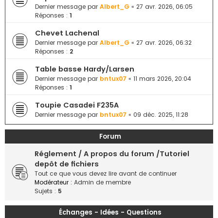
e
Dernier message par
Albert_G
«
27 avr. 2026, 06:05
Réponses :
1
r
Chevet Lachenal
Dernier message par
Albert_G
«
27 avr. 2026, 06:32
Réponses :
2
Table basse Hardy/Larsen
Dernier message par
bntux07
«
11 mars 2026, 20:04
Réponses :
1
Toupie Casadei F235A
Dernier message par
bntux07
«
09 déc. 2025, 11:28
Forum
Réglement / A propos du forum /Tutoriel
depôt de fichiers
Tout ce que vous devez lire avant de continuer
Modérateur :
Admin de membre
Sujets :
5
Échanges - Idées - Questions