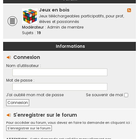
a
o
b
n
f
Jeux en bois
o
F
d
f
r
l
Jeux téléchargeables participatifs, pour prof,
e
i
a
u
élèves et passionnés
s
c
t
x
Modérateur :
Admin de membre
,
i
i
-
Sujets :
19
v
e
f
J
i
l
e
e
Informations
l
u
d
e
x
Connexion
e
s
e
s
Nom d’utilisateur :
n
r
b
é
o
g
Mot de passe :
i
i
s
o
J’ai oublié mon mot de passe
Se souvenir de moi
n
s
,
é
S’enregistrer sur le forum
c
Pour accéder au forum, vous devez en faire la demande en cliquant ici :
h
S'enregistrer sur le forum
a
n