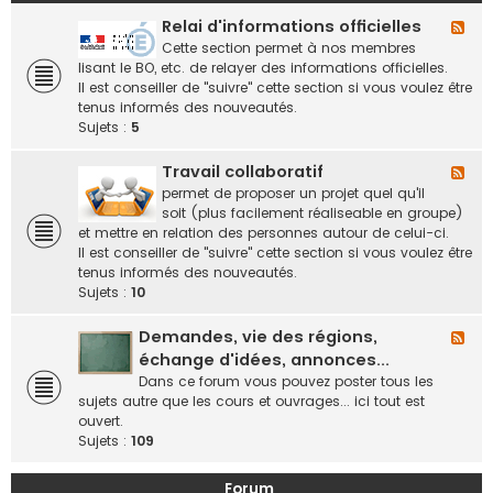
Relai d'informations officielles
F
l
Cette section permet à nos membres
u
lisant le BO, etc. de relayer des informations officielles.
x
Il est conseiller de "suivre" cette section si vous voulez être
-
tenus informés des nouveautés.
R
Sujets :
5
e
l
Travail collaboratif
F
a
l
permet de proposer un projet quel qu'il
i
u
soit (plus facilement réaliseable en groupe)
d
x
et mettre en relation des personnes autour de celui-ci.
'
-
Il est conseiller de "suivre" cette section si vous voulez être
i
T
tenus informés des nouveautés.
n
r
Sujets :
10
f
a
o
v
Demandes, vie des régions,
F
r
a
l
échange d'idées, annonces...
m
i
u
Dans ce forum vous pouvez poster tous les
a
l
x
sujets autre que les cours et ouvrages... ici tout est
t
c
-
ouvert.
i
o
D
Sujets :
109
o
l
e
n
l
m
s
Forum
a