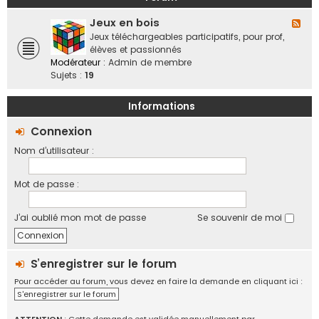
a
o
b
n
f
Jeux en bois
o
F
d
f
r
l
Jeux téléchargeables participatifs, pour prof,
e
i
a
u
élèves et passionnés
s
c
t
x
Modérateur :
Admin de membre
,
i
i
-
Sujets :
19
v
e
f
J
i
l
e
e
Informations
l
u
d
e
x
Connexion
e
s
e
s
Nom d’utilisateur :
n
r
b
é
o
g
Mot de passe :
i
i
s
o
J’ai oublié mon mot de passe
Se souvenir de moi
n
s
,
é
S’enregistrer sur le forum
c
Pour accéder au forum, vous devez en faire la demande en cliquant ici :
h
S'enregistrer sur le forum
a
n