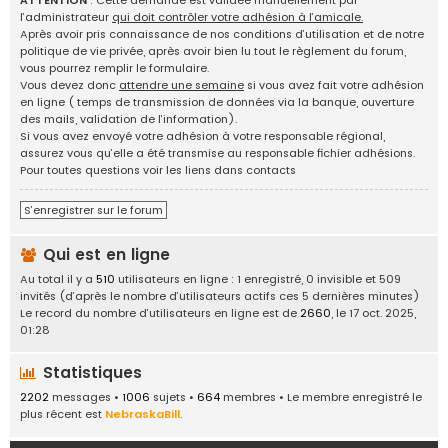
ATTENTION
: Cette demande est validée manuellement par
g
l’administrateur
qui doit contrôler votre adhésion à l’amicale.
e
Après avoir pris connaissance de nos conditions d’utilisation et de notre
d
politique de vie privée, après avoir bien lu tout le règlement du forum,
'
vous pourrez remplir le formulaire.
i
Vous devez donc
attendre une semaine
si vous avez fait votre adhésion
d
en ligne ( temps de transmission de données via la banque, ouverture
é
des mails, validation de l’information).
e
Si vous avez envoyé votre adhésion à votre responsable régional,
s
assurez vous qu’elle a été transmise au responsable fichier adhésions.
,
Pour toutes questions voir les liens dans contacts
a
n
S’enregistrer sur le forum
n
o
Qui est en ligne
n
c
Au total il y a
510
utilisateurs en ligne : 1 enregistré, 0 invisible et 509
e
invités (d’après le nombre d’utilisateurs actifs ces 5 dernières minutes)
s
Le record du nombre d’utilisateurs en ligne est de
2660
, le 17 oct. 2025,
.
01:28
.
.
Statistiques
2202
messages •
1006
sujets •
664
membres • Le membre enregistré le
plus récent est
NebraskaBill
.