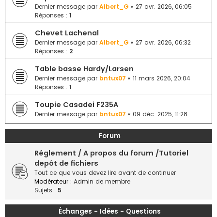
e
Dernier message par
Albert_G
«
27 avr. 2026, 06:05
Réponses :
1
r
Chevet Lachenal
Dernier message par
Albert_G
«
27 avr. 2026, 06:32
Réponses :
2
Table basse Hardy/Larsen
Dernier message par
bntux07
«
11 mars 2026, 20:04
Réponses :
1
Toupie Casadei F235A
Dernier message par
bntux07
«
09 déc. 2025, 11:28
Forum
Réglement / A propos du forum /Tutoriel
depôt de fichiers
Tout ce que vous devez lire avant de continuer
Modérateur :
Admin de membre
Sujets :
5
Échanges - Idées - Questions