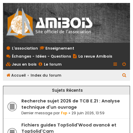
L'association
Enseignement
Échanges - Idées - Questions
La revue Amibois
Jeux en bois
Le forum
R
Accueil
Index du forum
e
Sujets Récents
c
h
Recherche sujet 2026 de TCB E.21 : Analyse
e
technique d'un ouvrage
Dernier message par
Fxp
«
29 juin 2026, 13:59
r
c
Fichiers guides TopSolid'Wood avancé et
h
TopSolid'Cam