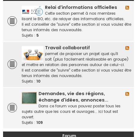
Relai d'informations officielles
F
l
Cette section permet à nos membres
u
lisant le BO, etc. de relayer des informations officielles.
x
Il est conseiller de "suivre" cette section si vous voulez être
-
tenus informés des nouveautés.
R
Sujets :
5
e
l
Travail collaboratif
F
a
l
permet de proposer un projet quel qu'il
i
u
soit (plus facilement réaliseable en groupe)
d
x
et mettre en relation des personnes autour de celui-ci.
'
-
Il est conseiller de "suivre" cette section si vous voulez être
i
T
tenus informés des nouveautés.
n
r
Sujets :
10
f
a
o
v
Demandes, vie des régions,
F
r
a
l
échange d'idées, annonces...
m
i
u
Dans ce forum vous pouvez poster tous les
a
l
x
sujets autre que les cours et ouvrages... ici tout est
t
c
-
ouvert.
i
o
D
Sujets :
109
o
l
e
n
l
m
s
Forum
a