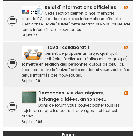
Relai d'informations officielles
F
l
Cette section permet à nos membres
u
lisant le BO, etc. de relayer des informations officielles.
x
Il est conseiller de "suivre" cette section si vous voulez être
-
tenus informés des nouveautés.
R
Sujets :
5
e
l
Travail collaboratif
F
a
l
permet de proposer un projet quel qu'il
i
u
soit (plus facilement réaliseable en groupe)
d
x
et mettre en relation des personnes autour de celui-ci.
'
-
Il est conseiller de "suivre" cette section si vous voulez être
i
T
tenus informés des nouveautés.
n
r
Sujets :
10
f
a
o
v
Demandes, vie des régions,
F
r
a
l
échange d'idées, annonces...
m
i
u
Dans ce forum vous pouvez poster tous les
a
l
x
sujets autre que les cours et ouvrages... ici tout est
t
c
-
ouvert.
i
o
D
Sujets :
109
o
l
e
n
l
m
s
Forum
a