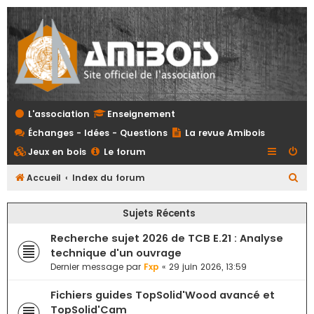
L'association
Enseignement
Échanges - Idées - Questions
La revue Amibois
Jeux en bois
Le forum
R
Accueil
Index du forum
e
Sujets Récents
c
h
Recherche sujet 2026 de TCB E.21 : Analyse
e
technique d'un ouvrage
Dernier message par
Fxp
«
29 juin 2026, 13:59
r
c
Fichiers guides TopSolid'Wood avancé et
h
TopSolid'Cam