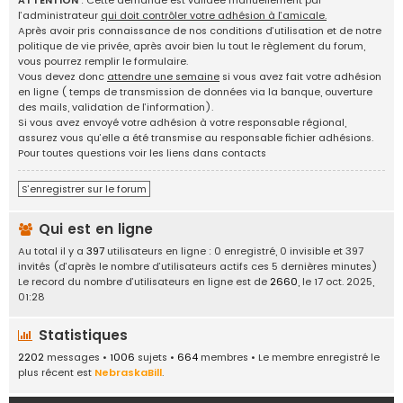
ATTENTION
: Cette demande est validée manuellement par
g
l’administrateur
qui doit contrôler votre adhésion à l’amicale.
e
Après avoir pris connaissance de nos conditions d’utilisation et de notre
d
politique de vie privée, après avoir bien lu tout le règlement du forum,
'
vous pourrez remplir le formulaire.
i
Vous devez donc
attendre une semaine
si vous avez fait votre adhésion
d
en ligne ( temps de transmission de données via la banque, ouverture
é
des mails, validation de l’information).
e
Si vous avez envoyé votre adhésion à votre responsable régional,
s
assurez vous qu’elle a été transmise au responsable fichier adhésions.
,
Pour toutes questions voir les liens dans contacts
a
n
S’enregistrer sur le forum
n
o
Qui est en ligne
n
c
Au total il y a
397
utilisateurs en ligne : 0 enregistré, 0 invisible et 397
e
invités (d’après le nombre d’utilisateurs actifs ces 5 dernières minutes)
s
Le record du nombre d’utilisateurs en ligne est de
2660
, le 17 oct. 2025,
.
01:28
.
.
Statistiques
2202
messages •
1006
sujets •
664
membres • Le membre enregistré le
plus récent est
NebraskaBill
.