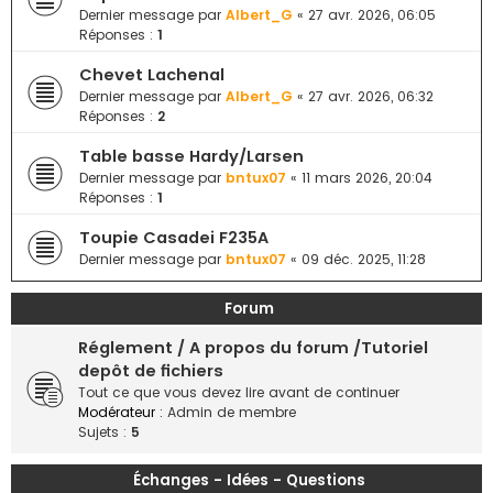
e
Dernier message par
Albert_G
«
27 avr. 2026, 06:05
Réponses :
1
r
Chevet Lachenal
Dernier message par
Albert_G
«
27 avr. 2026, 06:32
Réponses :
2
Table basse Hardy/Larsen
Dernier message par
bntux07
«
11 mars 2026, 20:04
Réponses :
1
Toupie Casadei F235A
Dernier message par
bntux07
«
09 déc. 2025, 11:28
Forum
Réglement / A propos du forum /Tutoriel
depôt de fichiers
Tout ce que vous devez lire avant de continuer
Modérateur :
Admin de membre
Sujets :
5
Échanges - Idées - Questions