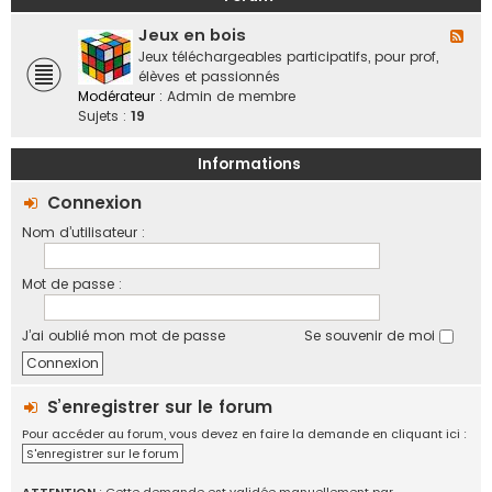
a
o
b
n
f
Jeux en bois
o
F
d
f
r
l
Jeux téléchargeables participatifs, pour prof,
e
i
a
u
élèves et passionnés
s
c
t
x
Modérateur :
Admin de membre
,
i
i
-
Sujets :
19
v
e
f
J
i
l
e
e
Informations
l
u
d
e
x
Connexion
e
s
e
s
Nom d’utilisateur :
n
r
b
é
o
g
Mot de passe :
i
i
s
o
J’ai oublié mon mot de passe
Se souvenir de moi
n
s
,
é
S’enregistrer sur le forum
c
Pour accéder au forum, vous devez en faire la demande en cliquant ici :
h
S'enregistrer sur le forum
a
n