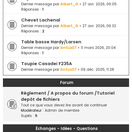
e
Dernier message par
Albert_G
«
27 avr. 2026, 06:05
Réponses :
1
r
Chevet Lachenal
Dernier message par
Albert_G
«
27 avr. 2026, 06:32
Réponses :
2
Table basse Hardy/Larsen
Dernier message par
bntux07
«
11 mars 2026, 20:04
Réponses :
1
Toupie Casadei F235A
Dernier message par
bntux07
«
09 déc. 2025, 11:28
Forum
Réglement / A propos du forum /Tutoriel
depôt de fichiers
Tout ce que vous devez lire avant de continuer
Modérateur :
Admin de membre
Sujets :
5
Échanges - Idées - Questions