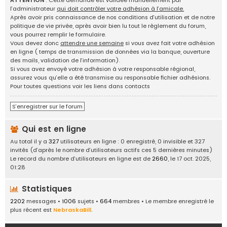
ATTENTION
: Cette demande est validée manuellement par
g
l’administrateur
qui doit contrôler votre adhésion à l’amicale.
e
Après avoir pris connaissance de nos conditions d’utilisation et de notre
d
politique de vie privée, après avoir bien lu tout le règlement du forum,
'
vous pourrez remplir le formulaire.
i
Vous devez donc
attendre une semaine
si vous avez fait votre adhésion
d
en ligne ( temps de transmission de données via la banque, ouverture
é
des mails, validation de l’information).
e
Si vous avez envoyé votre adhésion à votre responsable régional,
s
assurez vous qu’elle a été transmise au responsable fichier adhésions.
,
Pour toutes questions voir les liens dans contacts
a
n
S’enregistrer sur le forum
n
o
Qui est en ligne
n
c
Au total il y a
327
utilisateurs en ligne : 0 enregistré, 0 invisible et 327
e
invités (d’après le nombre d’utilisateurs actifs ces 5 dernières minutes)
s
Le record du nombre d’utilisateurs en ligne est de
2660
, le 17 oct. 2025,
.
01:28
.
.
Statistiques
2202
messages •
1006
sujets •
664
membres • Le membre enregistré le
plus récent est
NebraskaBill
.