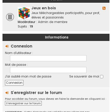
a
o
b
n
f
Jeux en bois
o
F
d
f
r
l
Jeux téléchargeables participatifs, pour prof,
e
i
a
u
élèves et passionnés
s
c
t
x
Modérateur :
Admin de membre
,
i
i
-
Sujets :
19
v
e
f
J
i
l
e
e
Informations
l
u
d
e
x
Connexion
e
s
e
s
Nom d’utilisateur :
n
r
b
é
o
g
Mot de passe :
i
i
s
o
J’ai oublié mon mot de passe
Se souvenir de moi
n
s
,
é
S’enregistrer sur le forum
c
Pour accéder au forum, vous devez en faire la demande en cliquant ici :
h
S'enregistrer sur le forum
a
n