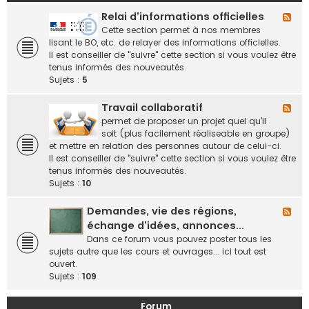
Relai d'informations officielles
F
l
Cette section permet à nos membres
u
lisant le BO, etc. de relayer des informations officielles.
x
Il est conseiller de "suivre" cette section si vous voulez être
-
tenus informés des nouveautés.
R
Sujets :
5
e
l
Travail collaboratif
F
a
l
permet de proposer un projet quel qu'il
i
u
soit (plus facilement réaliseable en groupe)
d
x
et mettre en relation des personnes autour de celui-ci.
'
-
Il est conseiller de "suivre" cette section si vous voulez être
i
T
tenus informés des nouveautés.
n
r
Sujets :
10
f
a
o
v
Demandes, vie des régions,
F
r
a
l
échange d'idées, annonces...
m
i
u
Dans ce forum vous pouvez poster tous les
a
l
x
sujets autre que les cours et ouvrages... ici tout est
t
c
-
ouvert.
i
o
D
Sujets :
109
o
l
e
n
l
m
s
Forum
a