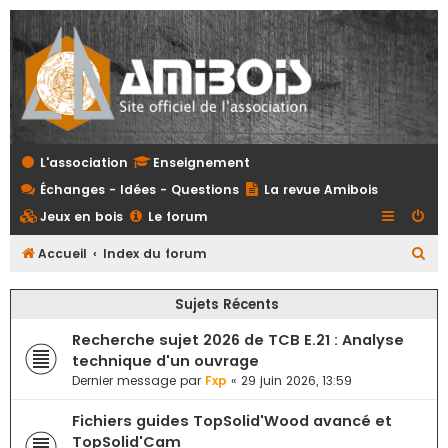
L'association
Enseignement
Échanges - Idées - Questions
La revue Amibois
Jeux en bois
Le forum
R
Accueil
Index du forum
e
Sujets Récents
c
h
Recherche sujet 2026 de TCB E.21 : Analyse
e
technique d'un ouvrage
Dernier message par
Fxp
«
29 juin 2026, 13:59
r
c
Fichiers guides TopSolid'Wood avancé et
h
TopSolid'Cam