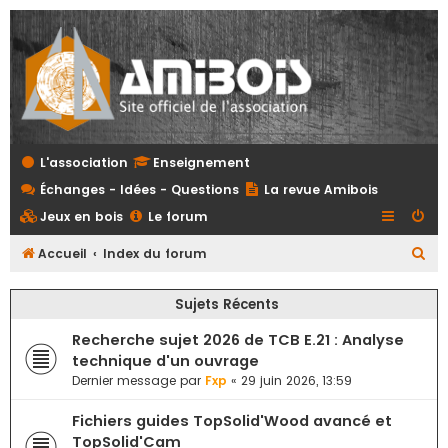
L'association
Enseignement
Échanges - Idées - Questions
La revue Amibois
Jeux en bois
Le forum
R
Accueil
Index du forum
e
Sujets Récents
c
h
Recherche sujet 2026 de TCB E.21 : Analyse
e
technique d'un ouvrage
Dernier message par
Fxp
«
29 juin 2026, 13:59
r
c
Fichiers guides TopSolid'Wood avancé et
h
TopSolid'Cam