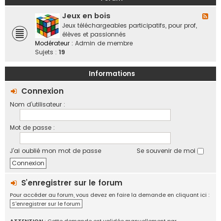
a
o
b
n
f
Jeux en bois
o
F
d
f
r
l
Jeux téléchargeables participatifs, pour prof,
e
i
a
u
élèves et passionnés
s
c
t
x
Modérateur :
Admin de membre
,
i
i
-
Sujets :
19
v
e
f
J
i
l
e
e
Informations
l
u
d
e
x
Connexion
e
s
e
s
Nom d’utilisateur :
n
r
b
é
o
g
Mot de passe :
i
i
s
o
J’ai oublié mon mot de passe
Se souvenir de moi
n
s
,
é
S’enregistrer sur le forum
c
Pour accéder au forum, vous devez en faire la demande en cliquant ici :
h
S'enregistrer sur le forum
a
n