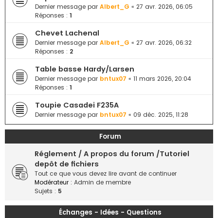
e
Dernier message par
Albert_G
«
27 avr. 2026, 06:05
Réponses :
1
r
Chevet Lachenal
Dernier message par
Albert_G
«
27 avr. 2026, 06:32
Réponses :
2
Table basse Hardy/Larsen
Dernier message par
bntux07
«
11 mars 2026, 20:04
Réponses :
1
Toupie Casadei F235A
Dernier message par
bntux07
«
09 déc. 2025, 11:28
Forum
Réglement / A propos du forum /Tutoriel
depôt de fichiers
Tout ce que vous devez lire avant de continuer
Modérateur :
Admin de membre
Sujets :
5
Échanges - Idées - Questions