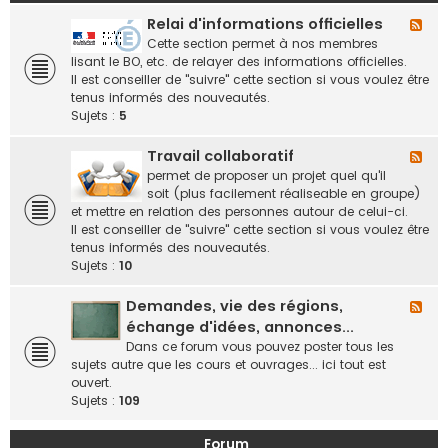
Relai d'informations officielles
F
l
Cette section permet à nos membres
u
lisant le BO, etc. de relayer des informations officielles.
x
Il est conseiller de "suivre" cette section si vous voulez être
-
tenus informés des nouveautés.
R
Sujets :
5
e
l
Travail collaboratif
F
a
l
permet de proposer un projet quel qu'il
i
u
soit (plus facilement réaliseable en groupe)
d
x
et mettre en relation des personnes autour de celui-ci.
'
-
Il est conseiller de "suivre" cette section si vous voulez être
i
T
tenus informés des nouveautés.
n
r
Sujets :
10
f
a
o
v
Demandes, vie des régions,
F
r
a
l
échange d'idées, annonces...
m
i
u
Dans ce forum vous pouvez poster tous les
a
l
x
sujets autre que les cours et ouvrages... ici tout est
t
c
-
ouvert.
i
o
D
Sujets :
109
o
l
e
n
l
m
s
Forum
a