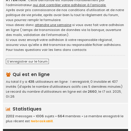
ATTENTION
: Cette demande est validée manuellement par
g
l’administrateur
qui doit contrôler votre adhésion à l’amicale.
e
Après avoir pris connaissance de nos conditions d’utilisation et de notre
d
politique de vie privée, après avoir bien lu tout le règlement du forum,
'
vous pourrez remplir le formulaire.
i
Vous devez donc
attendre une semaine
si vous avez fait votre adhésion
d
en ligne ( temps de transmission de données via la banque, ouverture
é
des mails, validation de l’information).
e
Si vous avez envoyé votre adhésion à votre responsable régional,
s
assurez vous qu’elle a été transmise au responsable fichier adhésions.
,
Pour toutes questions voir les liens dans contacts
a
n
S’enregistrer sur le forum
n
o
Qui est en ligne
n
c
Au total il y a
438
utilisateurs en ligne : 1 enregistré, 0 invisible et 437
e
invités (d’après le nombre d’utilisateurs actifs ces 5 dernières minutes)
s
Le record du nombre d’utilisateurs en ligne est de
2660
, le 17 oct. 2025,
.
01:28
.
.
Statistiques
2202
messages •
1006
sujets •
664
membres • Le membre enregistré le
plus récent est
NebraskaBill
.