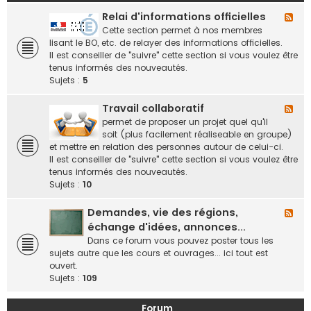
Relai d'informations officielles
F
l
Cette section permet à nos membres
u
lisant le BO, etc. de relayer des informations officielles.
x
Il est conseiller de "suivre" cette section si vous voulez être
-
tenus informés des nouveautés.
R
Sujets :
5
e
l
Travail collaboratif
F
a
l
permet de proposer un projet quel qu'il
i
u
soit (plus facilement réaliseable en groupe)
d
x
et mettre en relation des personnes autour de celui-ci.
'
-
Il est conseiller de "suivre" cette section si vous voulez être
i
T
tenus informés des nouveautés.
n
r
Sujets :
10
f
a
o
v
Demandes, vie des régions,
F
r
a
l
échange d'idées, annonces...
m
i
u
Dans ce forum vous pouvez poster tous les
a
l
x
sujets autre que les cours et ouvrages... ici tout est
t
c
-
ouvert.
i
o
D
Sujets :
109
o
l
e
n
l
m
s
Forum
a