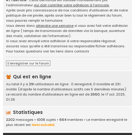
ATTENTION
: Cette demande est validée manuellement par
g
l’administrateur
qui doit contrôler votre adhésion à l’amicale.
e
Après avoir pris connaissance de nos conditions d’utilisation et de notre
d
politique de vie privée, après avoir bien lu tout le règlement du forum,
'
vous pourrez remplir le formulaire.
i
Vous devez donc
attendre une semaine
si vous avez fait votre adhésion
d
en ligne ( temps de transmission de données via la banque, ouverture
é
des mails, validation de l’information).
e
Si vous avez envoyé votre adhésion à votre responsable régional,
s
assurez vous qu’elle a été transmise au responsable fichier adhésions.
,
Pour toutes questions voir les liens dans contacts
a
n
S’enregistrer sur le forum
n
o
Qui est en ligne
n
c
Au total il y a
291
utilisateurs en ligne : 0 enregistré, 0 invisible et 291
e
invités (d’après le nombre d’utilisateurs actifs ces 5 dernières minutes)
s
Le record du nombre d’utilisateurs en ligne est de
2660
, le 17 oct. 2025,
.
01:28
.
.
Statistiques
2202
messages •
1006
sujets •
664
membres • Le membre enregistré le
plus récent est
NebraskaBill
.