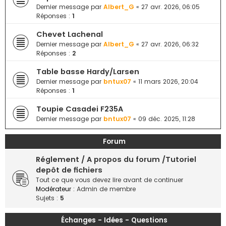
e
Dernier message par
Albert_G
«
27 avr. 2026, 06:05
Réponses :
1
r
Chevet Lachenal
Dernier message par
Albert_G
«
27 avr. 2026, 06:32
Réponses :
2
Table basse Hardy/Larsen
Dernier message par
bntux07
«
11 mars 2026, 20:04
Réponses :
1
Toupie Casadei F235A
Dernier message par
bntux07
«
09 déc. 2025, 11:28
Forum
Réglement / A propos du forum /Tutoriel
depôt de fichiers
Tout ce que vous devez lire avant de continuer
Modérateur :
Admin de membre
Sujets :
5
Échanges - Idées - Questions