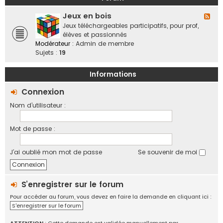
a
o
b
n
f
Jeux en bois
o
F
d
f
r
l
Jeux téléchargeables participatifs, pour prof,
e
i
a
u
élèves et passionnés
s
c
t
x
Modérateur :
Admin de membre
,
i
i
-
Sujets :
19
v
e
f
J
i
l
e
e
Informations
l
u
d
e
x
Connexion
e
s
e
s
Nom d’utilisateur :
n
r
b
é
o
g
Mot de passe :
i
i
s
o
J’ai oublié mon mot de passe
Se souvenir de moi
n
s
,
é
S’enregistrer sur le forum
c
Pour accéder au forum, vous devez en faire la demande en cliquant ici :
h
S'enregistrer sur le forum
a
n