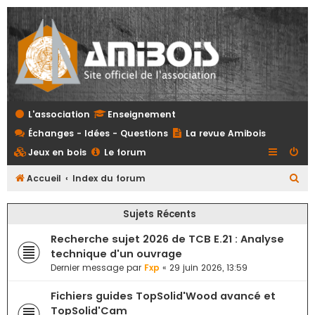
L'association
Enseignement
Échanges - Idées - Questions
La revue Amibois
Jeux en bois
Le forum
R
Accueil
Index du forum
e
Sujets Récents
c
h
Recherche sujet 2026 de TCB E.21 : Analyse
e
technique d'un ouvrage
Dernier message par
Fxp
«
29 juin 2026, 13:59
r
c
Fichiers guides TopSolid'Wood avancé et
h
TopSolid'Cam