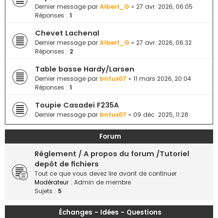
e
Dernier message par
Albert_G
«
27 avr. 2026, 06:05
Réponses :
1
r
Chevet Lachenal
Dernier message par
Albert_G
«
27 avr. 2026, 06:32
Réponses :
2
Table basse Hardy/Larsen
Dernier message par
bntux07
«
11 mars 2026, 20:04
Réponses :
1
Toupie Casadei F235A
Dernier message par
bntux07
«
09 déc. 2025, 11:28
Forum
Réglement / A propos du forum /Tutoriel
depôt de fichiers
Tout ce que vous devez lire avant de continuer
Modérateur :
Admin de membre
Sujets :
5
Échanges - Idées - Questions