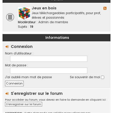
a
o
b
n
f
Jeux en bois
o
F
d
f
r
l
Jeux téléchargeables participatifs, pour prof,
e
i
a
u
élèves et passionnés
s
c
t
x
Modérateur :
Admin de membre
,
i
i
-
Sujets :
19
v
e
f
J
i
l
e
e
Informations
l
u
d
e
x
Connexion
e
s
e
s
Nom d’utilisateur :
n
r
b
é
o
g
Mot de passe :
i
i
s
o
J’ai oublié mon mot de passe
Se souvenir de moi
n
s
,
é
S’enregistrer sur le forum
c
Pour accéder au forum, vous devez en faire la demande en cliquant ici :
h
S'enregistrer sur le forum
a
n