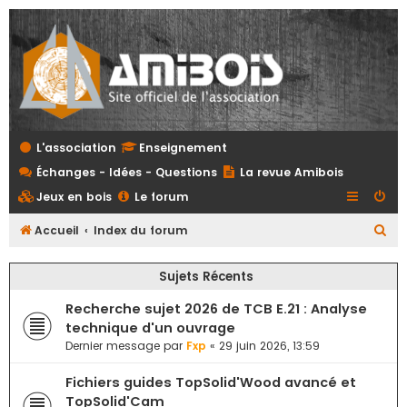
L'association
Enseignement
Échanges - Idées - Questions
La revue Amibois
Jeux en bois
Le forum
R
Accueil
Index du forum
e
Sujets Récents
c
h
Recherche sujet 2026 de TCB E.21 : Analyse
e
technique d'un ouvrage
Dernier message par
Fxp
«
29 juin 2026, 13:59
r
c
Fichiers guides TopSolid'Wood avancé et
h
TopSolid'Cam