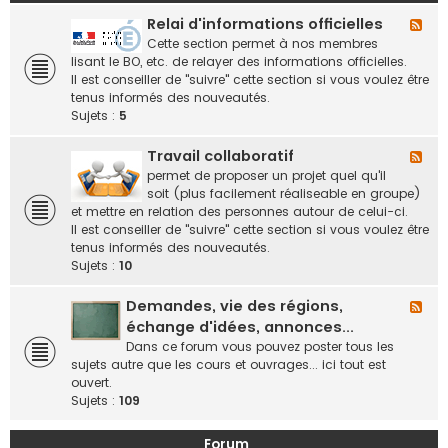
Relai d'informations officielles
F
l
Cette section permet à nos membres
u
lisant le BO, etc. de relayer des informations officielles.
x
Il est conseiller de "suivre" cette section si vous voulez être
-
tenus informés des nouveautés.
R
Sujets :
5
e
l
Travail collaboratif
F
a
l
permet de proposer un projet quel qu'il
i
u
soit (plus facilement réaliseable en groupe)
d
x
et mettre en relation des personnes autour de celui-ci.
'
-
Il est conseiller de "suivre" cette section si vous voulez être
i
T
tenus informés des nouveautés.
n
r
Sujets :
10
f
a
o
v
Demandes, vie des régions,
F
r
a
l
échange d'idées, annonces...
m
i
u
Dans ce forum vous pouvez poster tous les
a
l
x
sujets autre que les cours et ouvrages... ici tout est
t
c
-
ouvert.
i
o
D
Sujets :
109
o
l
e
n
l
m
s
Forum
a