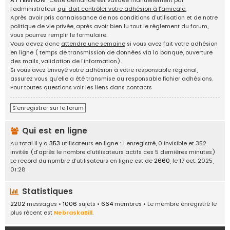
ATTENTION
: Cette demande est validée manuellement par
g
l’administrateur
qui doit contrôler votre adhésion à l’amicale.
e
Après avoir pris connaissance de nos conditions d’utilisation et de notre
d
politique de vie privée, après avoir bien lu tout le règlement du forum,
'
vous pourrez remplir le formulaire.
i
Vous devez donc
attendre une semaine
si vous avez fait votre adhésion
d
en ligne ( temps de transmission de données via la banque, ouverture
é
des mails, validation de l’information).
e
Si vous avez envoyé votre adhésion à votre responsable régional,
s
assurez vous qu’elle a été transmise au responsable fichier adhésions.
,
Pour toutes questions voir les liens dans contacts
a
n
S’enregistrer sur le forum
n
o
Qui est en ligne
n
c
Au total il y a
353
utilisateurs en ligne : 1 enregistré, 0 invisible et 352
e
invités (d’après le nombre d’utilisateurs actifs ces 5 dernières minutes)
s
Le record du nombre d’utilisateurs en ligne est de
2660
, le 17 oct. 2025,
.
01:28
.
.
Statistiques
2202
messages •
1006
sujets •
664
membres • Le membre enregistré le
plus récent est
NebraskaBill
.