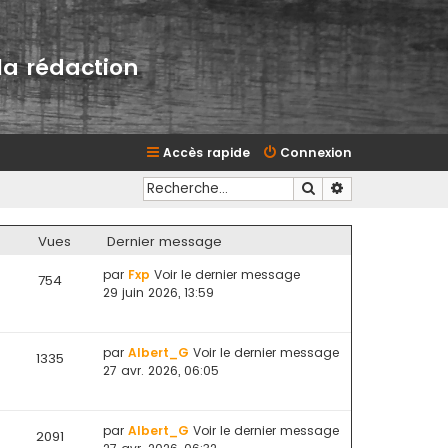
la rédaction
Accès rapide
Connexion
Rechercher
Recherche avan
Vues
Dernier message
par
Fxp
Voir le dernier message
754
29 juin 2026, 13:59
par
Albert_G
Voir le dernier message
1335
27 avr. 2026, 06:05
par
Albert_G
Voir le dernier message
2091