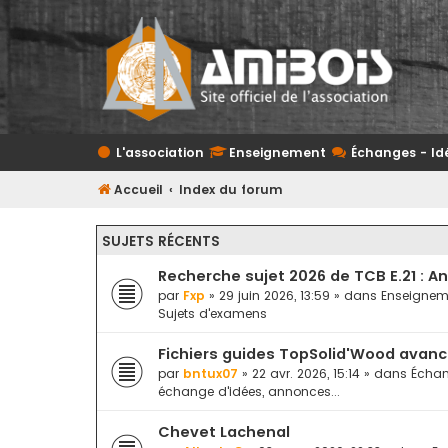
L'association
Enseignement
Échanges - Id
Accueil
Index du forum
SUJETS RÉCENTS
Recherche sujet 2026 de TCB E.21 : A
par
Fxp
» 29 juin 2026, 13:59 » dans
Enseignem
Sujets d'examens
Fichiers guides TopSolid'Wood avan
par
bntux07
» 22 avr. 2026, 15:14 » dans
Échan
échange d'idées, annonces...
Chevet Lachenal