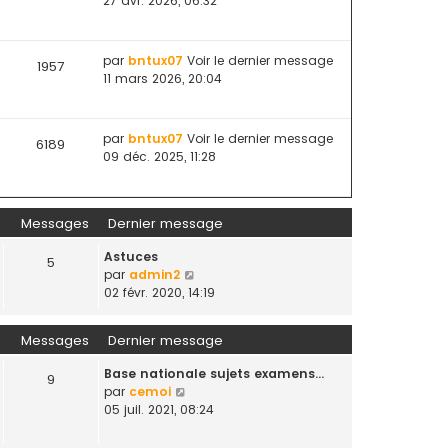
27 avr. 2026, 06:32
par
bntux07
Voir le dernier message
1957
11 mars 2026, 20:04
par
bntux07
Voir le dernier message
6189
09 déc. 2025, 11:28
Messages
Dernier message
Astuces
5
V
par
admin2
o
02 févr. 2020, 14:19
i
r
Messages
Dernier message
l
e
Base nationale sujets examens…
9
d
V
par
cemoi
e
o
05 juil. 2021, 08:24
r
i
n
r