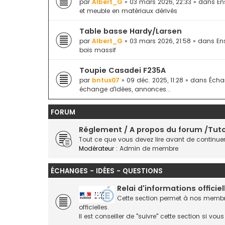
par
Albert_G
» 03 mars 2026, 22:33 » dans
En
et meuble en matériaux dérivés
Table basse Hardy/Larsen
par
Albert_G
» 03 mars 2026, 21:58 » dans
En
bois massif
Toupie Casadei F235A
par
bntux07
» 09 déc. 2025, 11:28 » dans
Écha
échange d'idées, annonces...
FORUM
Réglement / A propos du forum /Tutor
Tout ce que vous devez lire avant de continue
Modérateur :
Admin de membre
ÉCHANGES - IDÉES - QUESTIONS
Relai d'informations officiel
Cette section permet à nos membres
officielles.
Il est conseiller de "suivre" cette section si v