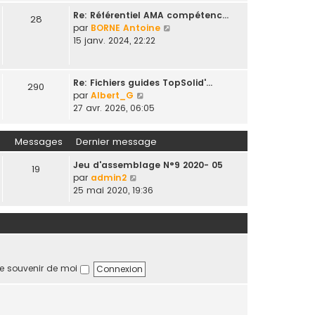
i
l
Re: Référentiel AMA compétenc…
e
28
e
V
par
BORNE Antoine
r
d
o
15 janv. 2024, 22:22
m
e
i
e
r
r
s
n
l
s
Re: Fichiers guides TopSolid'…
290
i
e
a
V
par
Albert_G
e
d
g
o
27 avr. 2026, 06:05
r
e
e
i
m
r
r
e
Messages
Dernier message
n
l
s
i
e
s
Jeu d'assemblage N°9 2020- 05
e
19
d
a
V
par
admin2
r
e
g
o
25 mai 2020, 19:36
m
r
e
i
e
n
r
s
i
l
s
e
e
a
r
d
g
m
e
e
e souvenir de moi
e
r
s
n
s
i
a